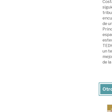
Costa
sigui
tribu
encu
de un
Princ
españ
ester
TEDH
un te
mejor
de l
Otro