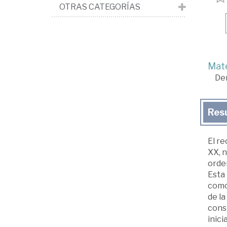
OTRAS CATEGORÍAS
Mate
De
Res
El r
XX, n
orden
Esta
como 
de la
const
inici