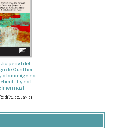
ho penal del
go de Gunther
y el enemigo de
Schmittt y del
gimen nazi
Rodríguez, Javier