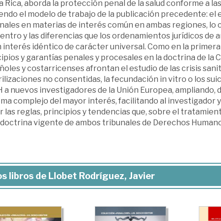
 Rica, aborda la protección penal de la salud conforme a las
endo el modelo de trabajo de la publicación precedente: el e
nales en materias de interés común en ambas regiones, lo c
entro y las diferencias que los ordenamientos jurídicos de
 interés idéntico de carácter universal. Como en la primera 
ipios y garantías penales y procesales en la doctrina de la 
oles y costarricenses afrontan el estudio de las crisis sani
ilizaciones no consentidas, la fecundación in vitro o los suic
 a nuevos investigadores de la Unión Europea, ampliando, d
ma complejo del mayor interés, facilitando al investigador
 las reglas, principios y tendencias que, sobre el tratamien
a doctrina vigente de ambos tribunales de Derechos Humano
s libros de Llobet Rodríguez, Javier