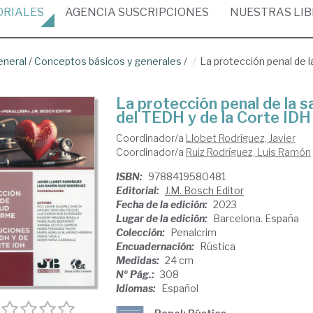
ORIALES
AGENCIA
SUSCRIPCIONES
NUESTRAS
LI
eneral
/
Conceptos básicos y generales
/
La protección penal de l
La protección penal de la s
del TEDH y de la Corte IDH
Coordinador/a
Llobet Rodríguez, Javier
Coordinador/a
Ruiz Rodríguez, Luis Ramón
ISBN:
9788419580481
Editorial:
J.M. Bosch Editor
Fecha de la edición:
2023
Lugar de la edición:
Barcelona. España
Colección:
Penalcrim
Encuadernación:
Rústica
Medidas:
24 cm
Nº Pág.:
308
Idiomas:
Español