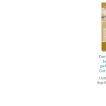
Der
t
jur
Cor
Llob
Ruiz 