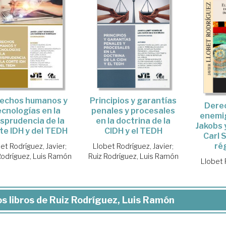
echos humanos y
Principios y garantías
Derec
ecnologías en la
penales y procesales
enemi
isprudencia de la
en la doctrina de la
Jakobs 
te IDH y del TEDH
CIDH y el TEDH
Carl 
ré
et Rodríguez, Javier
;
Llobet Rodríguez, Javier
;
Rodríguez, Luis Ramón
Ruiz Rodríguez, Luis Ramón
Llobet 
s libros de Ruiz Rodríguez, Luis Ramón