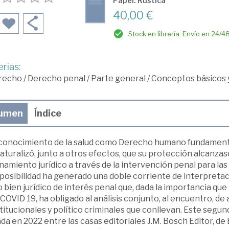
Papel: Rústica
40,00 €
Stock en librería. Envío en 24/4
rias:
recho
/
Derecho penal
/
Parte general
/
Conceptos básicos 
umen
Índice
econocimiento de la salud como Derecho humano fundamental,
aturalizó, junto a otros efectos, que su protección alcanza
amiento jurídico a través de la intervención penal para la
 posibilidad ha generado una doble corriente de interpreta
bien jurídico de interés penal que, dada la importancia qu
 COVID 19, ha obligado al análisis conjunto, al encuentro, d
itucionales y político criminales que conllevan. Este segun
ada en 2022 entre las casas editoriales J.M. Bosch Editor, de 