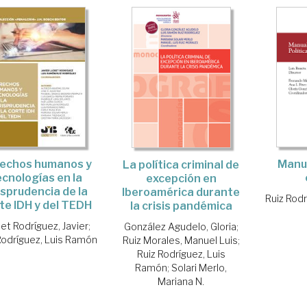
Manua
echos humanos y
La política criminal de
ecnologías en la
excepción en
isprudencia de la
Iberoamérica durante
Ruiz Rod
te IDH y del TEDH
la crisis pandémica
et Rodríguez, Javier
;
González Agudelo, Gloria
;
Rodríguez, Luis Ramón
Ruiz Morales, Manuel Luis
;
Ruiz Rodríguez, Luis
Ramón
;
Solari Merlo,
Mariana N.