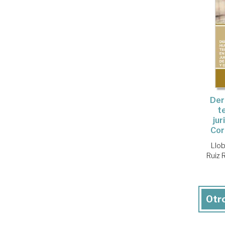
Der
t
jur
Cor
Llob
Ruiz 
Otro