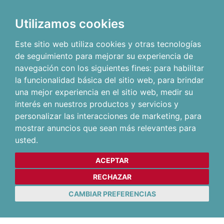
Utilizamos cookies
Este sitio web utiliza cookies y otras tecnologías
de seguimiento para mejorar su experiencia de
navegación con los siguientes fines:
para habilitar
la funcionalidad básica del sitio web
,
para brindar
una mejor experiencia en el sitio web
,
medir su
interés en nuestros productos y servicios y
personalizar las interacciones de marketing
,
para
mostrar anuncios que sean más relevantes para
usted
.
ACEPTAR
RECHAZAR
CAMBIAR PREFERENCIAS