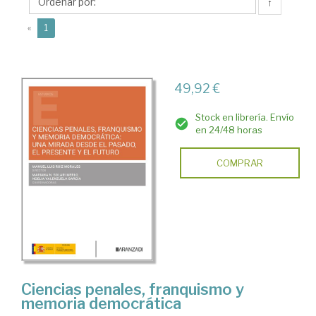
Mariana
↑
N.
(current)
«
1
49,92 €
Stock en librería. Envío
en 24/48 horas
COMPRAR
Ciencias penales, franquismo y
memoria democrática