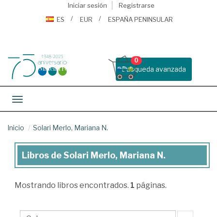
Iniciar sesión
Registrarse
ES
EUR
ESPAÑA PENINSULAR
0
Busqueda avanzada
Toggle navigation
Inicio
Solari Merlo, Mariana N.
Libros de Solari Merlo, Mariana N.
Libros
de
Mostrando
libros encontrados.
1
páginas.
Solari
Merlo,