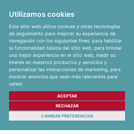
Utilizamos cookies
Este sitio web utiliza cookies y otras tecnologías
de seguimiento para mejorar su experiencia de
navegación con los siguientes fines:
para habilitar
la funcionalidad básica del sitio web
,
para brindar
una mejor experiencia en el sitio web
,
medir su
interés en nuestros productos y servicios y
personalizar las interacciones de marketing
,
para
mostrar anuncios que sean más relevantes para
usted
.
ACEPTAR
RECHAZAR
CAMBIAR PREFERENCIAS