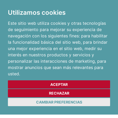
Utilizamos cookies
Este sitio web utiliza cookies y otras tecnologías
de seguimiento para mejorar su experiencia de
navegación con los siguientes fines:
para habilitar
la funcionalidad básica del sitio web
,
para brindar
una mejor experiencia en el sitio web
,
medir su
interés en nuestros productos y servicios y
personalizar las interacciones de marketing
,
para
mostrar anuncios que sean más relevantes para
usted
.
ACEPTAR
RECHAZAR
CAMBIAR PREFERENCIAS