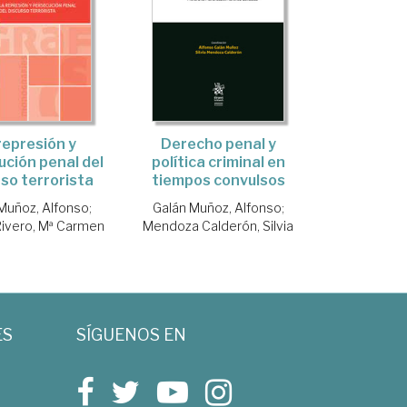
represión y
Derecho penal y
ción penal del
política criminal en
rso terrorista
tiempos convulsos
Muñoz, Alfonso
;
Galán Muñoz, Alfonso
;
ivero, Mª Carmen
Mendoza Calderón, Silvia
ES
SÍGUENOS EN