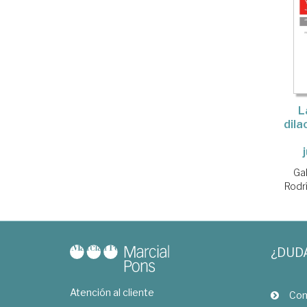
L
dila
Ga
Rodr
¿DUD
Atención al cliente
Com