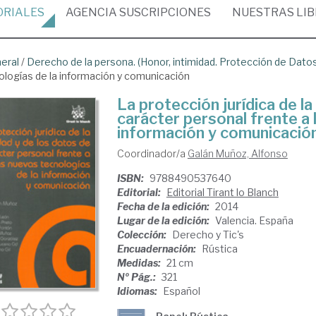
ORIALES
AGENCIA
SUSCRIPCIONES
NUESTRAS
LI
neral
/
Derecho de la persona. (Honor, intimidad. Protección de Dato
ologías de la información y comunicación
La protección jurídica de la
carácter personal frente a 
información y comunicació
Coordinador/a
Galán Muñoz, Alfonso
ISBN:
9788490537640
Editorial:
Editorial Tirant lo Blanch
Fecha de la edición:
2014
Lugar de la edición:
Valencia. España
Colección:
Derecho y Tic's
Encuadernación:
Rústica
Medidas:
21 cm
Nº Pág.:
321
Idiomas:
Español