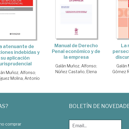
La 
Manual de Derecho
a atenuante de
persecu
Penal económico y de
ciones indebidas y
discu
la empresa
su aplicación
jurisprudencial
Galán 
Galán Muñoz, Alfonso
;
Gómez R
Núñez Castaño, Elena
lán Muñoz, Alfonso
;
íguez Molina, Antonio
AS?
BOLETÍN DE NOVEDAD
o comprar