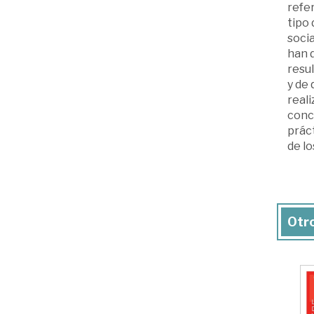
refer
tipo
socia
han 
resul
y de
reali
concu
práct
de lo
Otro