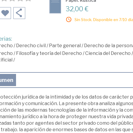
Papel: Rústica
32,00 €
Sin Stock. Disponible en 7/10 día
rias:
recho
/
Derecho civil
/
Parte general
/
Derecho de la persona
recho
/
Filosofía y teoría del Derecho
/
Ciencia del Derecho
ificial
/
umen
otección jurídica de la intimidad y de los datos de carácter
formación y comunicación. La presente obra analiza algunos
ición de las modernas tecnologías de la información y la c
amiento jurídico a la hora de proteger nuestra vida privada
izadas tanto por agentes del sector privado como del públic
 trabajo. la aparición de enormes bases de datos en las qu