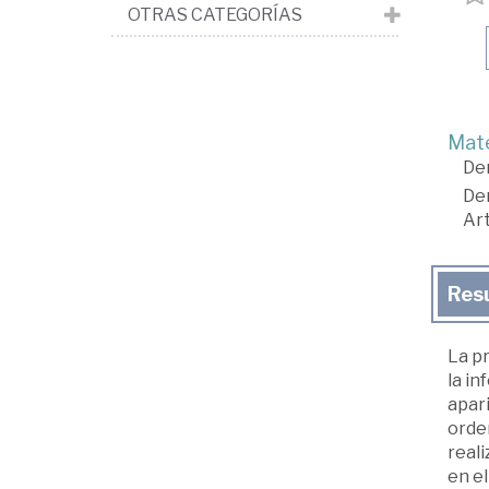
OTRAS CATEGORÍAS
Mate
De
De
Art
Res
La pr
la in
apar
orden
real
en el