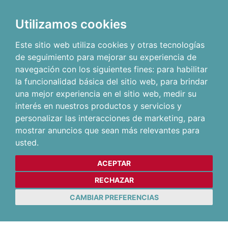
Utilizamos cookies
Este sitio web utiliza cookies y otras tecnologías
de seguimiento para mejorar su experiencia de
navegación con los siguientes fines:
para habilitar
la funcionalidad básica del sitio web
,
para brindar
una mejor experiencia en el sitio web
,
medir su
interés en nuestros productos y servicios y
personalizar las interacciones de marketing
,
para
mostrar anuncios que sean más relevantes para
usted
.
ACEPTAR
RECHAZAR
CAMBIAR PREFERENCIAS