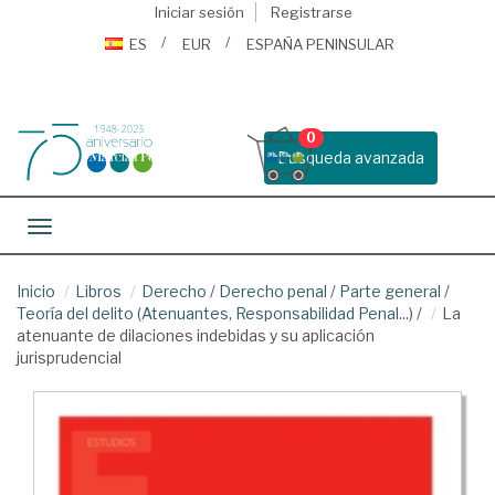
Iniciar sesión
Registrarse
ES
EUR
ESPAÑA PENINSULAR
0
Busqueda avanzada
Toggle navigation
Inicio
Libros
Derecho
/
Derecho penal
/
Parte general
/
Teoría del delito (Atenuantes, Responsabilidad Penal...)
/
La
atenuante de dilaciones indebidas y su aplicación
jurisprudencial