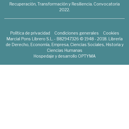
Recuperación, Transformación y Resiliencia. Convocatoria
2022.
Política de privacidad
Condiciones generales
Cookies
Marcial Pons Librero S.L. - B82947326 © 1948 - 2018. Librería
de Derecho, Economía, Empresa, Ciencias Sociales, Historia y
Ciencias Humanas
Hospedaje y desarrollo
OPTYMA