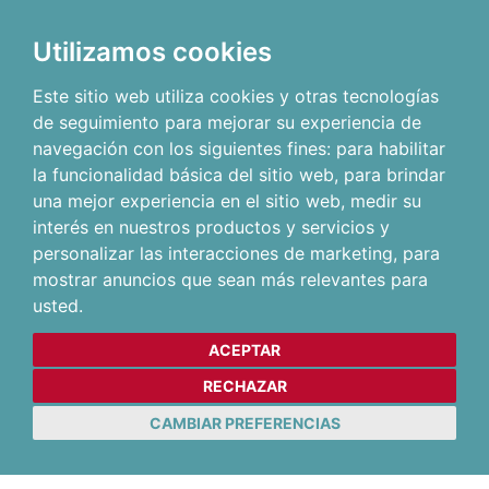
Utilizamos cookies
Este sitio web utiliza cookies y otras tecnologías
de seguimiento para mejorar su experiencia de
navegación con los siguientes fines:
para habilitar
la funcionalidad básica del sitio web
,
para brindar
una mejor experiencia en el sitio web
,
medir su
interés en nuestros productos y servicios y
personalizar las interacciones de marketing
,
para
mostrar anuncios que sean más relevantes para
usted
.
ACEPTAR
RECHAZAR
CAMBIAR PREFERENCIAS