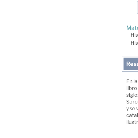
Mate
His
His
Res
En la
libr
siglo
Sorol
y se 
cata
ilus