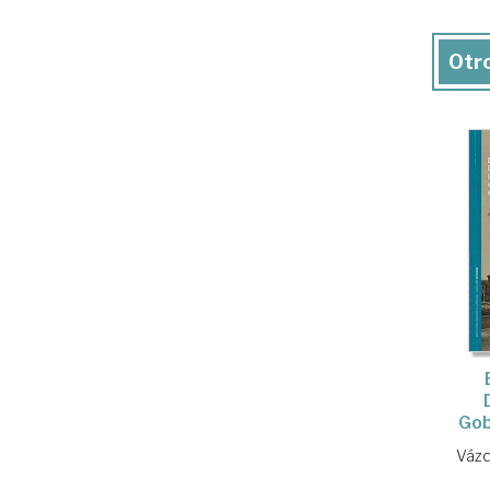
Otro
Gob
Vázq