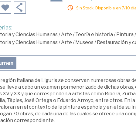
Sin Stock. Disponible en 7/10 día
rias:
toria y Ciencias Humanas
/
Arte
/
Teoría e historia
/
Pintura
/
toria y Ciencias Humanas
/
Arte
/
Museos
/
Restauración y 
umen
 región italiana de Liguria se conservan numerosas obras de
o se lleva a cabo un examen pormenorizado de dichas obras,
s XV y XX y que corresponden a artistas como Ribera, Zurbar
la, Tàpies, José Ortega o Eduardo Arroyo, entre otros. En la 
valoran en el contexto de la pintura española y en el de su in
logan 70 obras, de cada una de las cuales se ofrece una com
tración correspondiente.