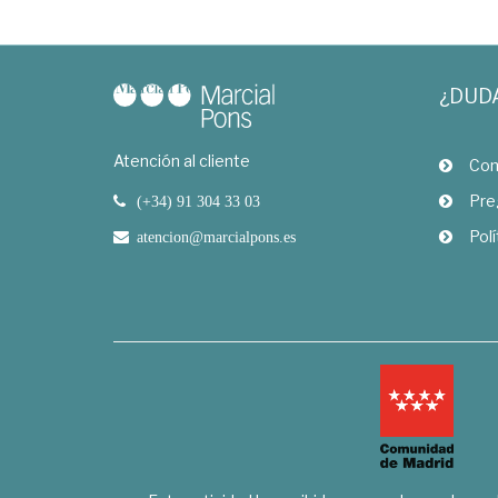
¿DUD
Atención al cliente
Com
Pre
(+34) 91 304 33 03
Polí
atencion@marcialpons.es