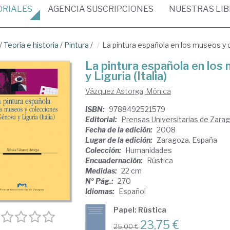
ORIALES
AGENCIA
SUSCRIPCIONES
NUESTRAS
LI
/
Teoría e historia
/
Pintura
/
La pintura española en los museos y c
La pintura española en los
y Liguria (Italia)
Vázquez Astorga, Mónica
ISBN:
9788492521579
Editorial:
Prensas Universitarias de Zara
Fecha de la edición:
2008
Lugar de la edición:
Zaragoza. España
Colección:
Humanidades
Encuadernación:
Rústica
Medidas:
22 cm
Nº Pág.:
270
Idiomas:
Español
Papel: Rústica
23,75 €
25,00 €