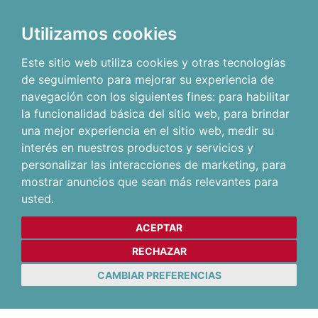
Utilizamos cookies
Este sitio web utiliza cookies y otras tecnologías
de seguimiento para mejorar su experiencia de
navegación con los siguientes fines:
para habilitar
la funcionalidad básica del sitio web
,
para brindar
una mejor experiencia en el sitio web
,
medir su
interés en nuestros productos y servicios y
personalizar las interacciones de marketing
,
para
mostrar anuncios que sean más relevantes para
usted
.
ACEPTAR
RECHAZAR
CAMBIAR PREFERENCIAS