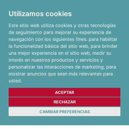
Utilizamos cookies
Este sitio web utiliza cookies y otras tecnologías
de seguimiento para mejorar su experiencia de
navegación con los siguientes fines:
para habilitar
la funcionalidad básica del sitio web
,
para brindar
una mejor experiencia en el sitio web
,
medir su
interés en nuestros productos y servicios y
personalizar las interacciones de marketing
,
para
mostrar anuncios que sean más relevantes para
usted
.
ACEPTAR
RECHAZAR
CAMBIAR PREFERENCIAS