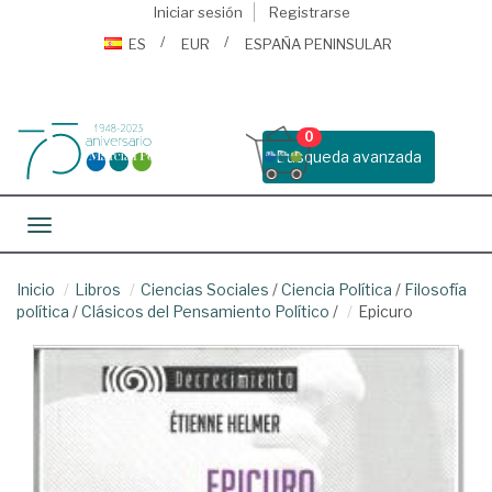
Iniciar sesión
Registrarse
ES
EUR
ESPAÑA PENINSULAR
0
Busqueda avanzada
Toggle navigation
Inicio
Libros
Ciencias Sociales
/
Ciencia Política
/
Filosofía
política
/
Clásicos del Pensamiento Político
/
Epicuro