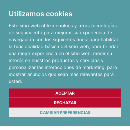
Utilizamos cookies
Este sitio web utiliza cookies y otras tecnologías
de seguimiento para mejorar su experiencia de
navegación con los siguientes fines:
para habilitar
la funcionalidad básica del sitio web
,
para brindar
una mejor experiencia en el sitio web
,
medir su
interés en nuestros productos y servicios y
personalizar las interacciones de marketing
,
para
mostrar anuncios que sean más relevantes para
usted
.
ACEPTAR
RECHAZAR
CAMBIAR PREFERENCIAS