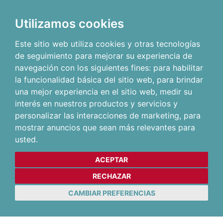
Utilizamos cookies
Este sitio web utiliza cookies y otras tecnologías
de seguimiento para mejorar su experiencia de
navegación con los siguientes fines:
para habilitar
la funcionalidad básica del sitio web
,
para brindar
una mejor experiencia en el sitio web
,
medir su
interés en nuestros productos y servicios y
personalizar las interacciones de marketing
,
para
mostrar anuncios que sean más relevantes para
usted
.
ACEPTAR
RECHAZAR
CAMBIAR PREFERENCIAS