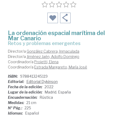
La ordenación espacial marítima del
Mar Canario
retos y problemas emergentes
Director/a
González Cabrera, Inmaculada
Director/a
Jiménez Jaén, Adolfo Domingo
Coordinador/a
Proietti, Elena
Coordinador/a
Estrada Margareto, María José
ISBN:
9788413245119
Editorial:
Editorial Dykinson
Fecha de la edición:
2022
Lugar de la edición:
Madrid. España
Encuadernación:
Rústica
Medidas:
21 cm
Nº Pág.:
225
Idiomas:
Español