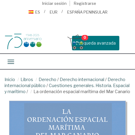
Iniciar sesión
Registrarse
ES
EUR
ESPAÑA PENINSULAR
0
Busqueda avanzada
Toggle navigation
Inicio
Libros
Derecho
/
Derecho internacional
/
Derecho
internacional público
/
Cuestiones generales. Historia. Espacial
y marítimo
/
La ordenación espacial marítima del Mar Canario