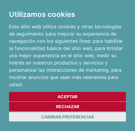
Utilizamos cookies
Este sitio web utiliza cookies y otras tecnologías
de seguimiento para mejorar su experiencia de
navegación con los siguientes fines:
para habilitar
la funcionalidad básica del sitio web
,
para brindar
una mejor experiencia en el sitio web
,
medir su
interés en nuestros productos y servicios y
personalizar las interacciones de marketing
,
para
mostrar anuncios que sean más relevantes para
usted
.
ACEPTAR
RECHAZAR
CAMBIAR PREFERENCIAS