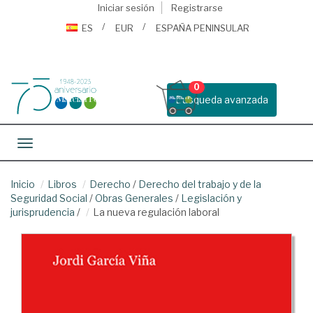
Iniciar sesión
Registrarse
ES
EUR
ESPAÑA PENINSULAR
0
Busqueda avanzada
Toggle navigation
Inicio
Libros
Derecho
/
Derecho del trabajo y de la
Seguridad Social
/
Obras Generales
/
Legislación y
jurisprudencia
/
La nueva regulación laboral