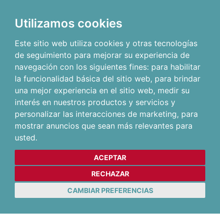
Utilizamos cookies
Este sitio web utiliza cookies y otras tecnologías
de seguimiento para mejorar su experiencia de
navegación con los siguientes fines:
para habilitar
la funcionalidad básica del sitio web
,
para brindar
una mejor experiencia en el sitio web
,
medir su
interés en nuestros productos y servicios y
personalizar las interacciones de marketing
,
para
mostrar anuncios que sean más relevantes para
usted
.
ACEPTAR
RECHAZAR
CAMBIAR PREFERENCIAS