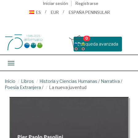
Iniciar sesión
Registrarse
ES
EUR
ESPAÑA PENINSULAR
0
Busqueda avanzada
Toggle navigation
Inicio
Libros
Historia y Ciencias Humanas
/
Narrativa
/
Poesía Extranjera
/
La nueva juventud