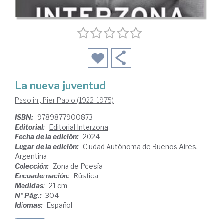
La nueva juventud
Pasolini, Pier Paolo (1922-1975)
ISBN:
9789877900873
Editorial:
Editorial Interzona
Fecha de la edición:
2024
Lugar de la edición:
Ciudad Autónoma de Buenos Aires.
Argentina
Colección:
Zona de Poesía
Encuadernación:
Rústica
Medidas:
21 cm
Nº Pág.:
304
Idiomas:
Español