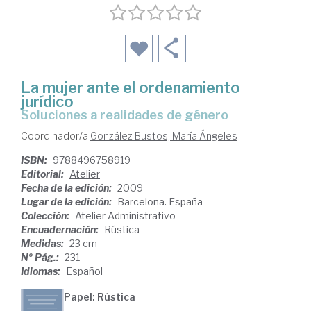
La mujer ante el ordenamiento
jurídico
soluciones a realidades de género
Coordinador/a
González Bustos, María Ángeles
ISBN:
9788496758919
Editorial:
Atelier
Fecha de la edición:
2009
Lugar de la edición:
Barcelona. España
Colección:
Atelier Administrativo
Encuadernación:
Rústica
Medidas:
23 cm
Nº Pág.:
231
Idiomas:
Español
Papel: Rústica