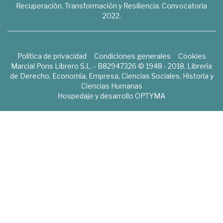
Recuperación, Transformación y Resiliencia. Convocatoria
2022.
Política de privacidad
Condiciones generales
Cookies
Marcial Pons Librero S.L. - B82947326 © 1948 - 2018. Librería
de Derecho, Economía, Empresa, Ciencias Sociales, Historia y
Ciencias Humanas
Hospedaje y desarrollo
OPTYMA