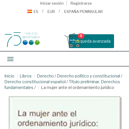
Iniciar sesión
Registrarse
ES
EUR
ESPAÑA PENINSULAR
0
Busqueda avanzada
Toggle navigation
Inicio
Libros
Derecho
/
Derecho político y constitucional
/
Derecho constitucional español
/
Título preliminar. Derechos
fundamentales
/
La mujer ante el ordenamiento jurídico