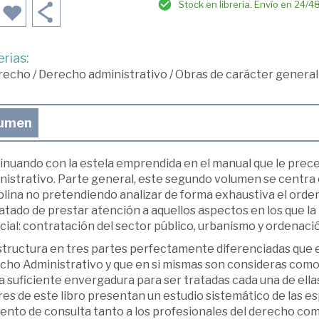
Stock en librería. Envío en 24/4
rias:
recho
/
Derecho administrativo
/
Obras de carácter general
umen
inuando con la estela emprendida en el manual que le prec
istrativo. Parte general, este segundo volumen se centra e
plina no pretendiendo analizar de forma exhaustiva el orden
atado de prestar atención a aquellos aspectos en los que la r
ial: contratación del sector público, urbanismo y ordenación
structura en tres partes perfectamente diferenciadas que 
cho Administrativo y que en si mismas son consideras como
a suficiente envergadura para ser tratadas cada una de ell
es de este libro presentan un estudio sistemático de las es
nto de consulta tanto a los profesionales del derecho como