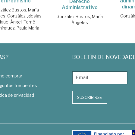
el urbanismo
admini
Derecho
dinam
Administrativo
zález Bustos, María
les
;
González Iglesias,
Gonzál
González Bustos, María
iguel Ángel
;
Tomé
Ángeles
ínguez, Paula María
AS?
BOLETÍN DE NOVEDAD
o comprar
guntas frecuentes
tica de privacidad
SUSCRIBIRSE