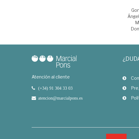
Gon
Ánge
M
Dom
¿DUD
Atención al cliente
Com
Pre
(+34) 91 304 33 03
Polí
atencion@marcialpons.es