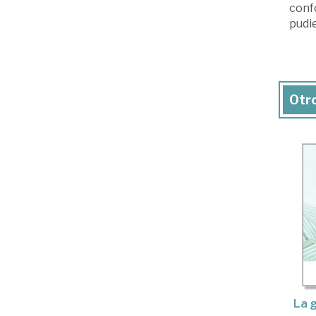
conf
pudie
Otro
La g