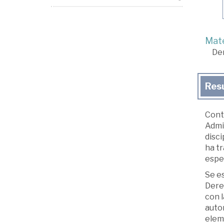
Mate
De
Res
Cont
Admin
disci
ha tr
espec
Se e
Dere
con l
autor
eleme