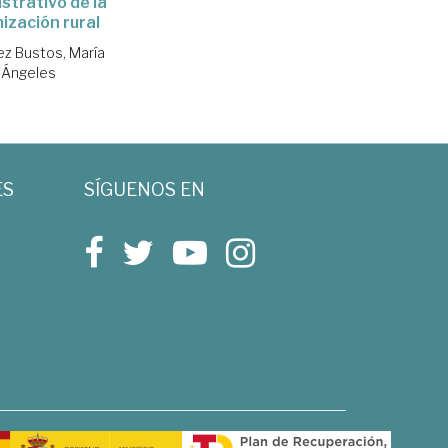
strativo de la
ización rural
ez Bustos, María
Ángeles
ES
SÍGUENOS EN