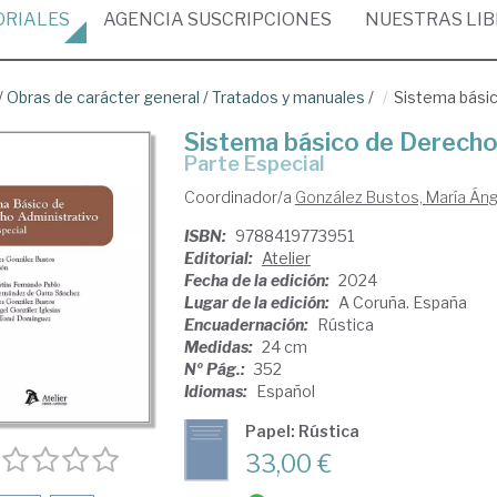
ORIALES
AGENCIA
SUSCRIPCIONES
NUESTRAS
LI
/
Obras de carácter general
/
Tratados y manuales
/
Sistema básic
Sistema básico de Derecho
Parte Especial
Coordinador/a
González Bustos, María Án
ISBN:
9788419773951
Editorial:
Atelier
Fecha de la edición:
2024
Lugar de la edición:
A Coruña. España
Encuadernación:
Rústica
Medidas:
24 cm
Nº Pág.:
352
Idiomas:
Español
Papel: Rústica
33,00 €