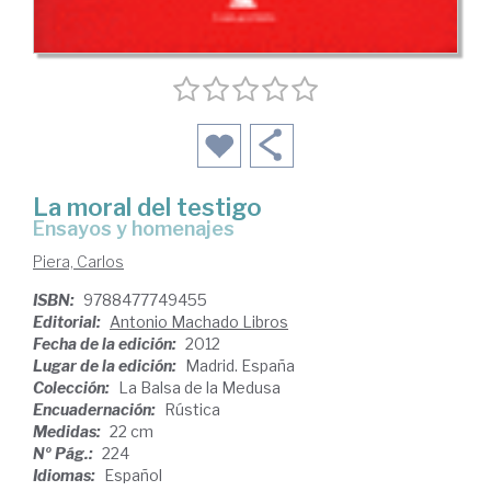
La moral del testigo
ensayos y homenajes
Piera, Carlos
ISBN:
9788477749455
Editorial:
Antonio Machado Libros
Fecha de la edición:
2012
Lugar de la edición:
Madrid. España
Colección:
La Balsa de la Medusa
Encuadernación:
Rústica
Medidas:
22 cm
Nº Pág.:
224
Idiomas:
Español