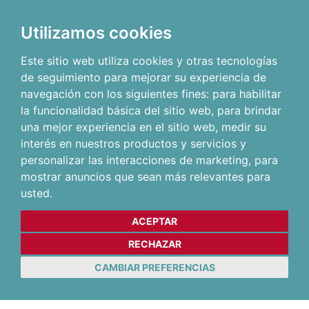
Utilizamos cookies
Este sitio web utiliza cookies y otras tecnologías
de seguimiento para mejorar su experiencia de
navegación con los siguientes fines:
para habilitar
la funcionalidad básica del sitio web
,
para brindar
una mejor experiencia en el sitio web
,
medir su
interés en nuestros productos y servicios y
personalizar las interacciones de marketing
,
para
mostrar anuncios que sean más relevantes para
usted
.
ACEPTAR
RECHAZAR
CAMBIAR PREFERENCIAS