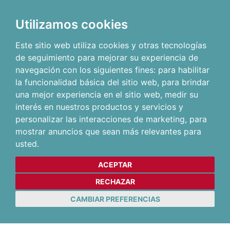
Utilizamos cookies
Este sitio web utiliza cookies y otras tecnologías
de seguimiento para mejorar su experiencia de
navegación con los siguientes fines:
para habilitar
la funcionalidad básica del sitio web
,
para brindar
una mejor experiencia en el sitio web
,
medir su
interés en nuestros productos y servicios y
personalizar las interacciones de marketing
,
para
mostrar anuncios que sean más relevantes para
usted
.
ACEPTAR
RECHAZAR
CAMBIAR PREFERENCIAS