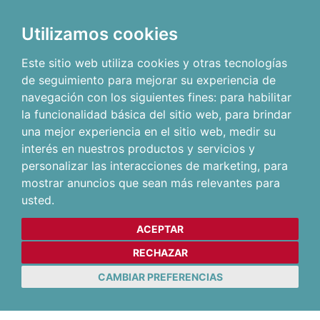
Utilizamos cookies
Este sitio web utiliza cookies y otras tecnologías
de seguimiento para mejorar su experiencia de
navegación con los siguientes fines:
para habilitar
la funcionalidad básica del sitio web
,
para brindar
una mejor experiencia en el sitio web
,
medir su
interés en nuestros productos y servicios y
personalizar las interacciones de marketing
,
para
mostrar anuncios que sean más relevantes para
usted
.
ACEPTAR
RECHAZAR
CAMBIAR PREFERENCIAS