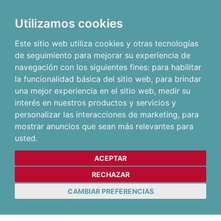
Utilizamos cookies
Este sitio web utiliza cookies y otras tecnologías
de seguimiento para mejorar su experiencia de
navegación con los siguientes fines:
para habilitar
la funcionalidad básica del sitio web
,
para brindar
una mejor experiencia en el sitio web
,
medir su
interés en nuestros productos y servicios y
personalizar las interacciones de marketing
,
para
mostrar anuncios que sean más relevantes para
usted
.
ACEPTAR
RECHAZAR
CAMBIAR PREFERENCIAS