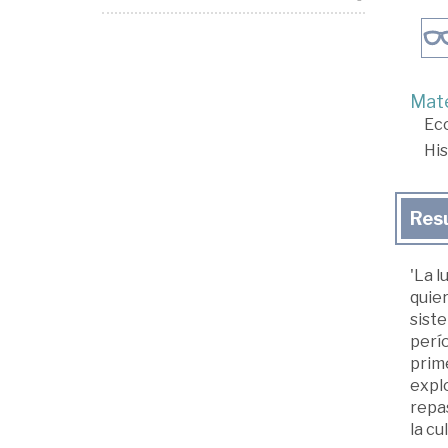
Mate
Ec
His
Res
'La l
quier
siste
perío
prim
explo
repas
la cu