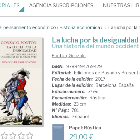
ORIALES
AGENCIA
SUSCRIPCIONES
NUESTRAS
LI
del pensamiento económico
/
Historia económica
/
La lucha por la
La lucha por la desigualdad
una historia del mundo occidenta
Pontón, Gonzalo
ISBN:
9788494769429
Editorial:
Ediciones de Pasado y Present
Fecha de la edición:
2017
Lugar de la edición:
Barcelona. España
Edición número:
3ª ed.
Encuadernación:
Rústica
Medidas:
23 cm
Nº Pág.:
781
Idiomas:
Español
Papel: Rústica
29,00 €