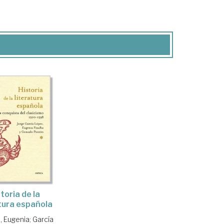
toria de la
atura española
, Eugenia
;
García