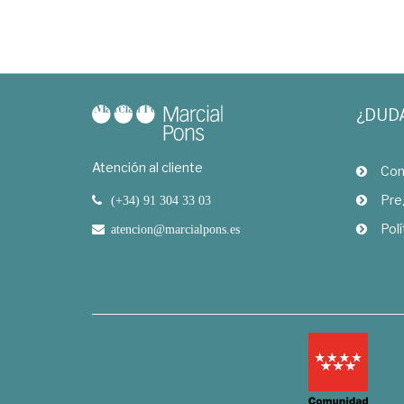
¿DUD
Atención al cliente
Com
Pre
(+34) 91 304 33 03
Polí
atencion@marcialpons.es