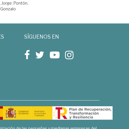
 Jorge
;
Pontón,
Gonzalo
ES
SÍGUENOS EN
rnización de las pequeñas y medianas empresas del