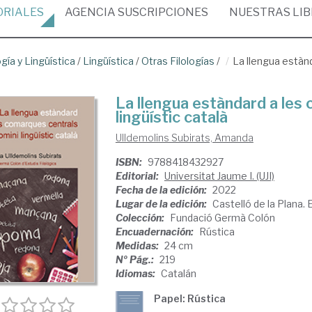
ORIALES
AGENCIA
SUSCRIPCIONES
NUESTRAS
LI
ogía y Lingüística
/
Lingüística
/
Otras Filologías
/
La llengua estànd
La llengua estàndard a les
lingüístic català
Ulldemolins Subirats, Amanda
ISBN:
9788418432927
Editorial:
Universitat Jaume I. (UJI)
Fecha de la edición:
2022
Lugar de la edición:
Castelló de la Plana.
Colección:
Fundació Germà Colón
Encuadernación:
Rústica
Medidas:
24 cm
Nº Pág.:
219
Idiomas:
Catalán
Papel: Rústica