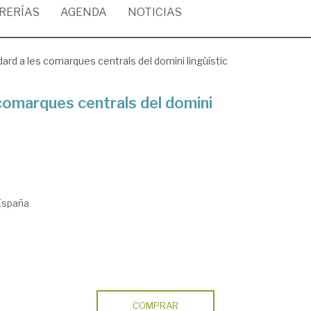
BRERÍAS
AGENDA
NOTICIAS
ard a les comarques centrals del domini lingüístic
 comarques centrals del domini
 España
COMPRAR