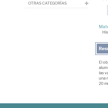
OTRAS CATEGORÍAS
Mate
His
Res
El ob
alum
las v
una m
20 m