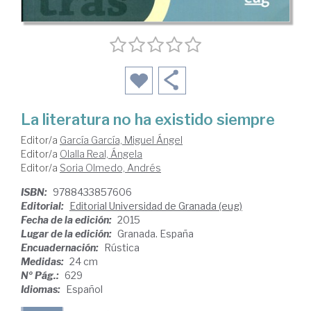
La literatura no ha existido siempre
Editor/a
García García, Miguel Ángel
Editor/a
Olalla Real, Ángela
Editor/a
Soria Olmedo, Andrés
ISBN:
9788433857606
Editorial:
Editorial Universidad de Granada (eug)
Fecha de la edición:
2015
Lugar de la edición:
Granada. España
Encuadernación:
Rústica
Medidas:
24 cm
Nº Pág.:
629
Idiomas:
Español