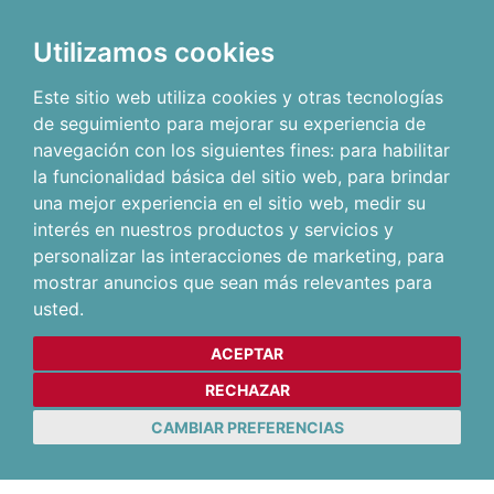
Utilizamos cookies
Este sitio web utiliza cookies y otras tecnologías
de seguimiento para mejorar su experiencia de
navegación con los siguientes fines:
para habilitar
la funcionalidad básica del sitio web
,
para brindar
una mejor experiencia en el sitio web
,
medir su
interés en nuestros productos y servicios y
personalizar las interacciones de marketing
,
para
mostrar anuncios que sean más relevantes para
usted
.
ACEPTAR
RECHAZAR
CAMBIAR PREFERENCIAS