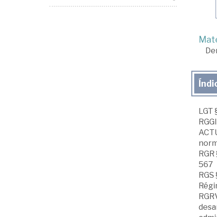
Mate
De
Índi
LGT §
RGGI
ACTU
norm
RGR 
567
RGS 
Régi
RGRV
desar