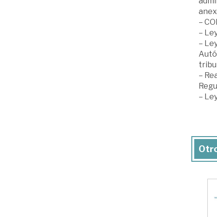
admi
anex
– CO
– Le
– Ley
Autó
tribu
– Rea
Regu
– Ley
Otro