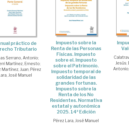
Impuesto sobre la
Impue
nual práctico de
Renta de las Personas
Val
recho Tributario
Físicas. Impuesto
Calatra
s Serrano, Antonio
;
sobre el. Impuesto
Jesús
;
rri Martínez, Ernesto
;
sobre el Patrimonio.
Antonio
 Martínez, Juan
;
Pérez
Impuesto temporal de
Lara, José Manuel
solidaridad de las
grandes fortunas.
Impuesto sobre la
Renta de los No
Residentes. Normativa
estatal y autonómica
2025. 14ª Edición
Pérez Lara, José Manuel