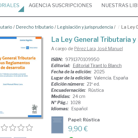
ORIALES
AGENCIA
SUSCRIPCIONES
NUESTRAS
LI
butario
/
Derecho tributario
/
Legislación y jurisprudencia
/
La Ley G
La Ley General Tributaria 
A cargo de
Pérez Lara, José Manuel
ISBN:
9791370109950
Editorial:
Editorial Tirant lo Blanch
Fecha de la edición:
2025
Lugar de la edición:
Valencia. España
Edición número:
21ª ed.
Encuadernación:
Rústica
Medidas:
24 cm
Nº Pág.:
1028
Idiomas:
Español
Papel: Rústica
9,90 €