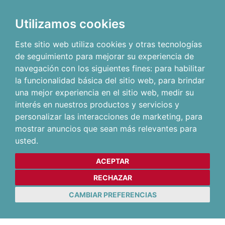
Utilizamos cookies
Este sitio web utiliza cookies y otras tecnologías
de seguimiento para mejorar su experiencia de
navegación con los siguientes fines:
para habilitar
la funcionalidad básica del sitio web
,
para brindar
una mejor experiencia en el sitio web
,
medir su
interés en nuestros productos y servicios y
personalizar las interacciones de marketing
,
para
mostrar anuncios que sean más relevantes para
usted
.
ACEPTAR
RECHAZAR
CAMBIAR PREFERENCIAS