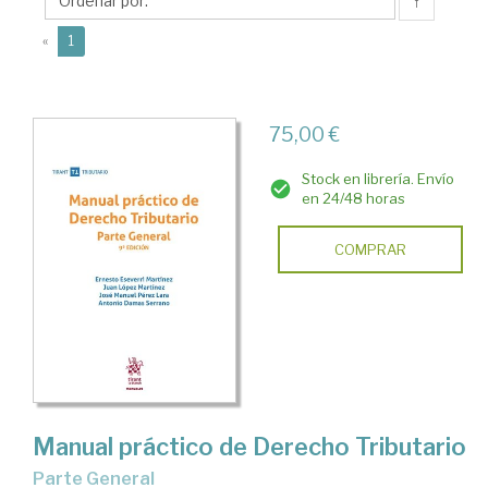
José
↑
Manuel
(current)
«
1
75,00 €
Stock en librería. Envío
en 24/48 horas
COMPRAR
Manual práctico de Derecho Tributario
Parte General