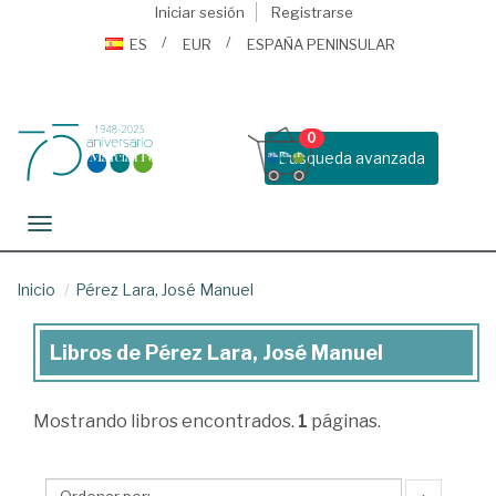
Iniciar sesión
Registrarse
ES
EUR
ESPAÑA PENINSULAR
0
Busqueda avanzada
Toggle navigation
Inicio
Pérez Lara, José Manuel
Libros de Pérez Lara, José Manuel
Libros
de
Mostrando
libros encontrados.
1
páginas.
Pérez
Lara,