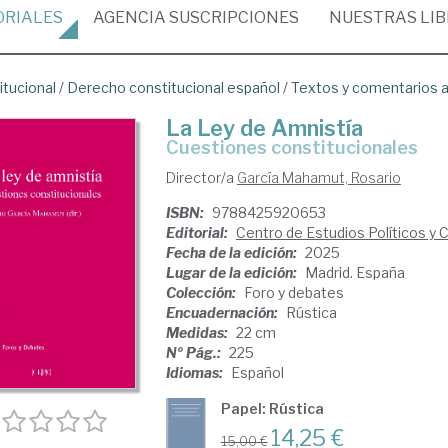
ORIALES
AGENCIA
SUSCRIPCIONES
NUESTRAS
LI
itucional
/
Derecho constitucional español
/
Textos y comentarios a
La Ley de Amnistía
cuestiones constitucionales
Director/a
García Mahamut, Rosario
ISBN:
9788425920653
Editorial:
Centro de Estudios Políticos y 
Fecha de la edición:
2025
Lugar de la edición:
Madrid. España
Colección:
Foro y debates
Encuadernación:
Rústica
Medidas:
22 cm
Nº Pág.:
225
Idiomas:
Español
Papel: Rústica
14,25 €
15,00 €