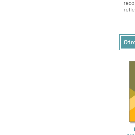
reco
refle
Otro