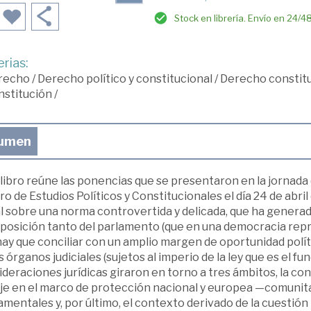
Stock en librería. Envío en 24/4
rias:
recho
/
Derecho político y constitucional
/
Derecho constitu
nstitución
/
umen
libro reúne las ponencias que se presentaron en la jornada
o de Estudios Políticos y Constitucionales el día 24 de abri
l sobre una norma controvertida y delicada, que ha generado
 posición tanto del parlamento (que en una democracia repr
ay que conciliar con un amplio margen de oportunidad polít
s órganos judiciales (sujetos al imperio de la ley que es el 
deraciones jurídicas giraron en torno a tres ámbitos, la cons
je en el marco de protección nacional y europea —comunita
mentales y, por último, el contexto derivado de la cuestión