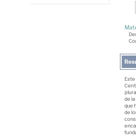
Mate
De
Co
Res
Este 
Centr
plura
de la
que h
de lo
consi
enca
funda