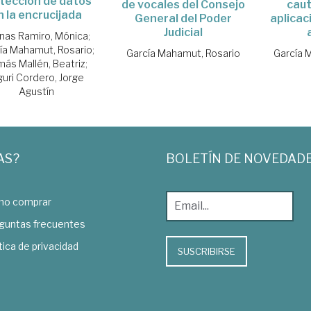
tección de datos
de vocales del Consejo
caut
n la encrucijada
General del Poder
aplicac
Judicial
nas Ramiro, Mónica
;
ía Mahamut, Rosario
;
García Mahamut, Rosario
García 
ás Mallén, Beatriz
;
guri Cordero, Jorge
Agustín
AS?
BOLETÍN DE NOVEDAD
o comprar
guntas frecuentes
tica de privacidad
SUSCRIBIRSE