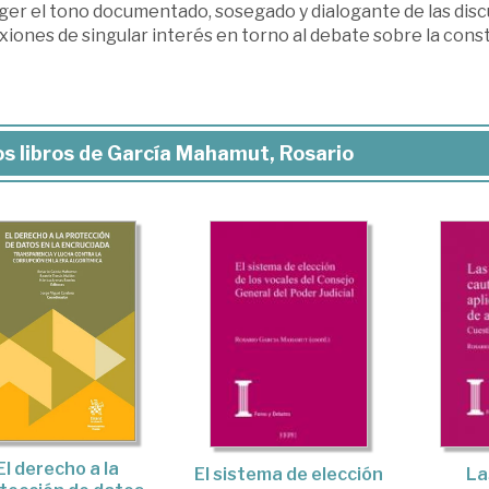
ger el tono documentado, sosegado y dialogante de las disc
xiones de singular interés en torno al debate sobre la constit
s libros de García Mahamut, Rosario
El derecho a la
El sistema de elección
La