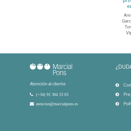
pro
e
Are
Garc
Tom
Vi
¿DUD
Atención al cliente
Com
Pre
(+34) 91 304 33 03
Polí
atencion@marcialpons.es