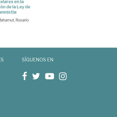
elares en la
ión de la Ley de
amnistía
Mahamut, Rosario
ES
SÍGUENOS EN