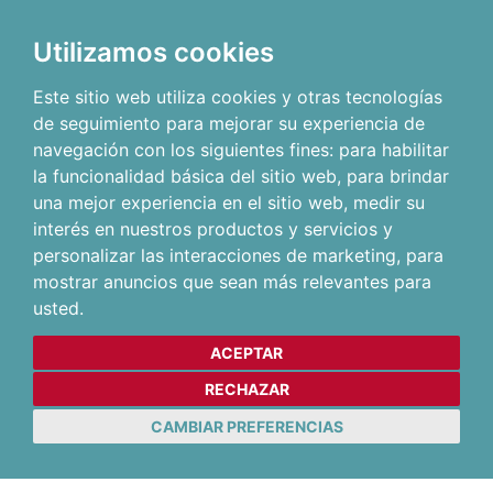
Utilizamos cookies
Este sitio web utiliza cookies y otras tecnologías
de seguimiento para mejorar su experiencia de
navegación con los siguientes fines:
para habilitar
la funcionalidad básica del sitio web
,
para brindar
una mejor experiencia en el sitio web
,
medir su
interés en nuestros productos y servicios y
personalizar las interacciones de marketing
,
para
mostrar anuncios que sean más relevantes para
usted
.
ACEPTAR
RECHAZAR
CAMBIAR PREFERENCIAS