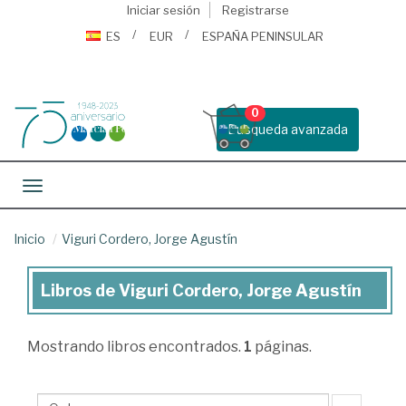
Iniciar sesión
Registrarse
ES
EUR
ESPAÑA PENINSULAR
0
Busqueda avanzada
Toggle navigation
Inicio
Viguri Cordero, Jorge Agustín
Libros de Viguri Cordero, Jorge Agustín
Libros
de
Mostrando
libros encontrados.
1
páginas.
Viguri
Cordero,