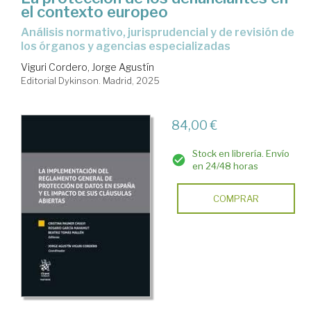
el contexto europeo
Análisis normativo, jurisprudencial y de revisión de
los órganos y agencias especializadas
Viguri Cordero, Jorge Agustín
Editorial Dykinson. Madrid, 2025
84,00 €
Stock en librería. Envío
en 24/48 horas
COMPRAR