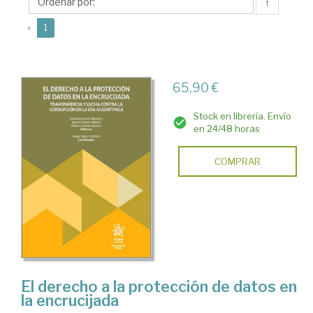
Jorge
↑
Agustín
(current)
«
1
65,90 €
Stock en librería. Envío
en 24/48 horas
COMPRAR
El derecho a la protección de datos en
la encrucijada