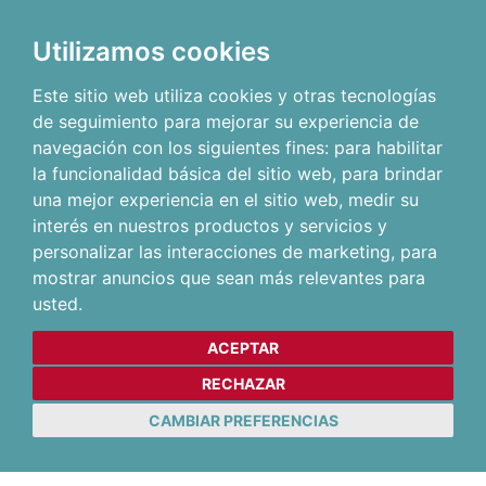
Utilizamos cookies
Este sitio web utiliza cookies y otras tecnologías
de seguimiento para mejorar su experiencia de
navegación con los siguientes fines:
para habilitar
la funcionalidad básica del sitio web
,
para brindar
una mejor experiencia en el sitio web
,
medir su
interés en nuestros productos y servicios y
personalizar las interacciones de marketing
,
para
mostrar anuncios que sean más relevantes para
usted
.
ACEPTAR
RECHAZAR
CAMBIAR PREFERENCIAS