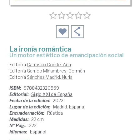
La ironía romántica
un motor estético de emancipación social
Editor/a
Carrasco Conde, Ana
Editor/a
Garrido Miñambres, Germán
Editor/a
Sánchez Madrid, Nuria
ISBN:
9788432320569
Editorial:
Siglo XXI de España
Fecha de la edición:
2022
Lugar de la edición:
Madrid. España
Encuadernación:
Rústica
Medidas:
22 cm
Nº Pág.:
222
Idiomas:
Español