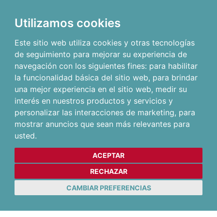
Utilizamos cookies
Este sitio web utiliza cookies y otras tecnologías
de seguimiento para mejorar su experiencia de
navegación con los siguientes fines:
para habilitar
la funcionalidad básica del sitio web
,
para brindar
una mejor experiencia en el sitio web
,
medir su
interés en nuestros productos y servicios y
personalizar las interacciones de marketing
,
para
mostrar anuncios que sean más relevantes para
usted
.
ACEPTAR
RECHAZAR
CAMBIAR PREFERENCIAS