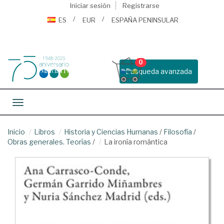
Iniciar sesión
Registrarse
ES
EUR
ESPAÑA PENINSULAR
0
Busqueda avanzada
Toggle navigation
Inicio
Libros
Historia y Ciencias Humanas
/
Filosofía
/
Obras generales. Teorías
/
La ironía romántica