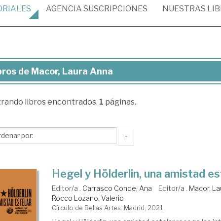
ORIALES
AGENCIA
SUSCRIPCIONES
NUESTRAS
LI
bros de Macor, Laura Anna
ros
trando
libros encontrados.
1
páginas.
cor,
ura
na
↑
Hegel y Hölderlin, una amistad es
Editor/a .
Carrasco Conde, Ana
Editor/a .
Macor, La
Rocco Lozano, Valerio
Círculo de Bellas Artes. Madrid, 2021