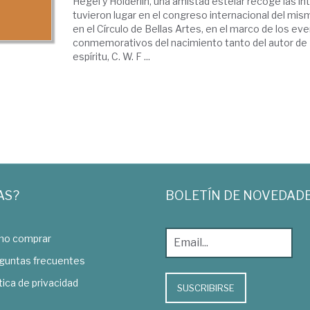
Hegel y Hölderlin, una amistad estelar recoge las i
tuvieron lugar en el congreso internacional del mis
en el Círculo de Bellas Artes, en el marco de los ev
conmemorativos del nacimiento tanto del autor de
espíritu, C. W. F ...
AS?
BOLETÍN DE NOVEDAD
o comprar
guntas frecuentes
tica de privacidad
SUSCRIBIRSE