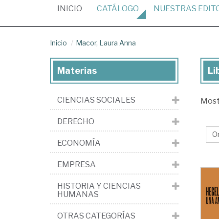
(CURRENT)
INICIO
CATÁLOGO
NUESTRAS
EDIT
Inicio
Macor, Laura Anna
Materias
Li
Lib
de
CIENCIAS SOCIALES
Mos
Ma
La
DERECHO
An
ECONOMÍA
EMPRESA
HISTORIA Y CIENCIAS
HUMANAS
OTRAS CATEGORÍAS