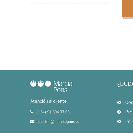
¿DUD
Atención al cliente
Com
Pre
(+34) 91 304 33 03
Polí
atencion@marcialpons.es