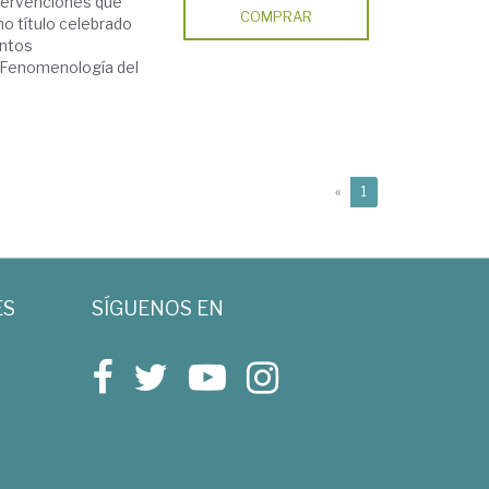
ntervenciones que
COMPRAR
mo título celebrado
entos
 Fenomenología del
(current)
«
1
ES
SÍGUENOS EN