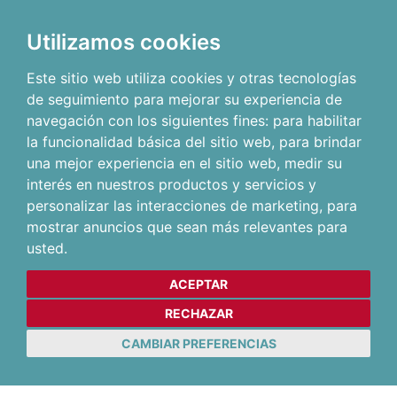
Utilizamos cookies
Este sitio web utiliza cookies y otras tecnologías
de seguimiento para mejorar su experiencia de
navegación con los siguientes fines:
para habilitar
la funcionalidad básica del sitio web
,
para brindar
una mejor experiencia en el sitio web
,
medir su
interés en nuestros productos y servicios y
personalizar las interacciones de marketing
,
para
mostrar anuncios que sean más relevantes para
usted
.
ACEPTAR
RECHAZAR
CAMBIAR PREFERENCIAS