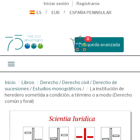
Iniciar sesión
Registrarse
ES
EUR
ESPAÑA PENINSULAR
0
Busqueda avanzada
Toggle navigation
Inicio
Libros
Derecho
/
Derecho civil
/
Derecho de
sucesiones
/
Estudios monográficos
/
La institución de
heredero sometida a condición, a término o a modo (Derecho
común y foral)