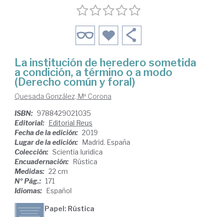
La institución de heredero sometida
a condición, a término o a modo
(Derecho común y foral)
Quesada González, Mª Corona
ISBN:
9788429021035
Editorial:
Editorial Reus
Fecha de la edición:
2019
Lugar de la edición:
Madrid. España
Colección:
Scientia Iuridica
Encuadernación:
Rústica
Medidas:
22 cm
Nº Pág.:
171
Idiomas:
Español
Papel: Rústica