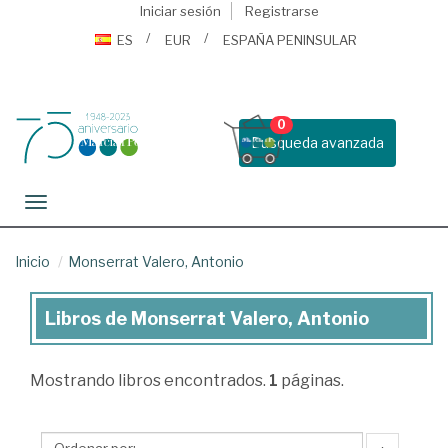
Iniciar sesión
Registrarse
ES
EUR
ESPAÑA PENINSULAR
0
Busqueda avanzada
Toggle navigation
Inicio
Monserrat Valero, Antonio
Libros de Monserrat Valero, Antonio
Libros
de
Mostrando
libros encontrados.
1
páginas.
Monserrat
Valero,