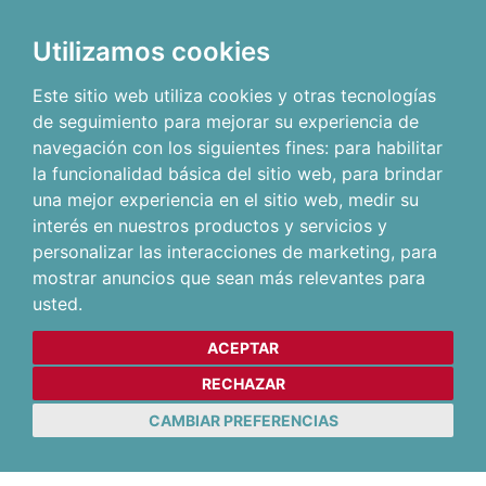
Utilizamos cookies
Este sitio web utiliza cookies y otras tecnologías
de seguimiento para mejorar su experiencia de
navegación con los siguientes fines:
para habilitar
la funcionalidad básica del sitio web
,
para brindar
una mejor experiencia en el sitio web
,
medir su
interés en nuestros productos y servicios y
personalizar las interacciones de marketing
,
para
mostrar anuncios que sean más relevantes para
usted
.
ACEPTAR
RECHAZAR
CAMBIAR PREFERENCIAS