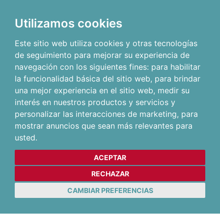
Utilizamos cookies
Este sitio web utiliza cookies y otras tecnologías
de seguimiento para mejorar su experiencia de
navegación con los siguientes fines:
para habilitar
la funcionalidad básica del sitio web
,
para brindar
una mejor experiencia en el sitio web
,
medir su
interés en nuestros productos y servicios y
personalizar las interacciones de marketing
,
para
mostrar anuncios que sean más relevantes para
usted
.
ACEPTAR
RECHAZAR
CAMBIAR PREFERENCIAS