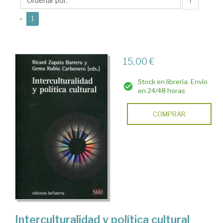
Gema
↑
(current)
«
1
15,00 €
Stock en librería. Envío
en 24/48 horas
COMPRAR
Interculturalidad y política cultural