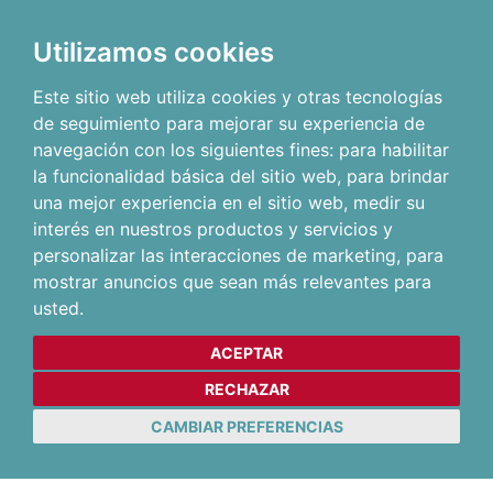
Utilizamos cookies
Este sitio web utiliza cookies y otras tecnologías
de seguimiento para mejorar su experiencia de
navegación con los siguientes fines:
para habilitar
la funcionalidad básica del sitio web
,
para brindar
una mejor experiencia en el sitio web
,
medir su
interés en nuestros productos y servicios y
personalizar las interacciones de marketing
,
para
mostrar anuncios que sean más relevantes para
usted
.
ACEPTAR
RECHAZAR
CAMBIAR PREFERENCIAS