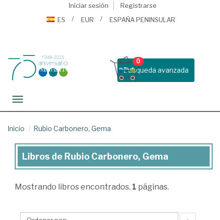
Iniciar sesión
Registrarse
ES
EUR
ESPAÑA PENINSULAR
0
Busqueda avanzada
Toggle navigation
Inicio
Rubio Carbonero, Gema
Libros de Rubio Carbonero, Gema
Libros
de
Mostrando
libros encontrados.
1
páginas.
Rubio
Carbonero,