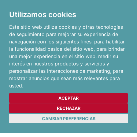
Utilizamos cookies
Este sitio web utiliza cookies y otras tecnologías
de seguimiento para mejorar su experiencia de
navegación con los siguientes fines:
para habilitar
la funcionalidad básica del sitio web
,
para brindar
una mejor experiencia en el sitio web
,
medir su
interés en nuestros productos y servicios y
personalizar las interacciones de marketing
,
para
mostrar anuncios que sean más relevantes para
usted
.
ACEPTAR
RECHAZAR
CAMBIAR PREFERENCIAS