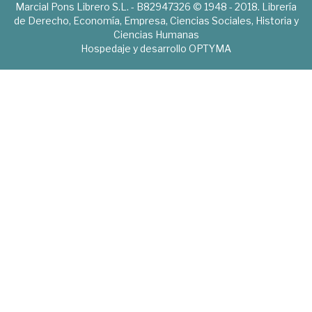
Marcial Pons Librero S.L. - B82947326 © 1948 - 2018. Librería
de Derecho, Economía, Empresa, Ciencias Sociales, Historia y
Ciencias Humanas
Hospedaje y desarrollo
OPTYMA