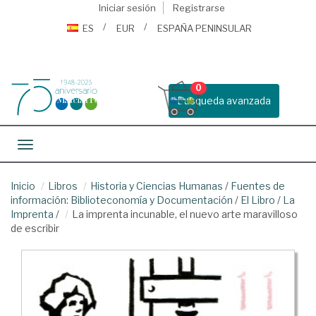
Iniciar sesión
Registrarse
ES
EUR
ESPAÑA PENINSULAR
0
Busqueda avanzada
Toggle navigation
Inicio
Libros
Historia y Ciencias Humanas
/
Fuentes de
información: Biblioteconomía y Documentación
/
El Libro
/
La
Imprenta
/
La imprenta incunable, el nuevo arte maravilloso
de escribir