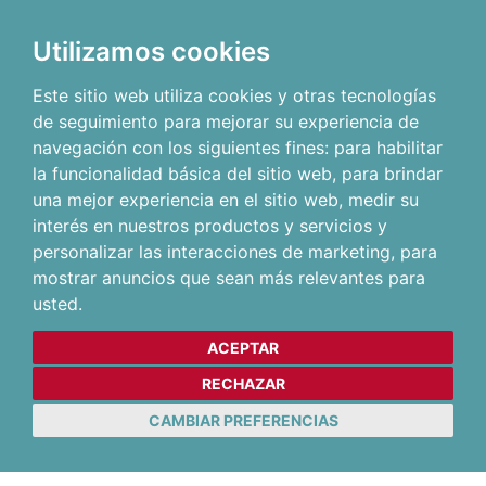
Utilizamos cookies
Este sitio web utiliza cookies y otras tecnologías
de seguimiento para mejorar su experiencia de
navegación con los siguientes fines:
para habilitar
la funcionalidad básica del sitio web
,
para brindar
una mejor experiencia en el sitio web
,
medir su
interés en nuestros productos y servicios y
personalizar las interacciones de marketing
,
para
mostrar anuncios que sean más relevantes para
usted
.
ACEPTAR
RECHAZAR
CAMBIAR PREFERENCIAS