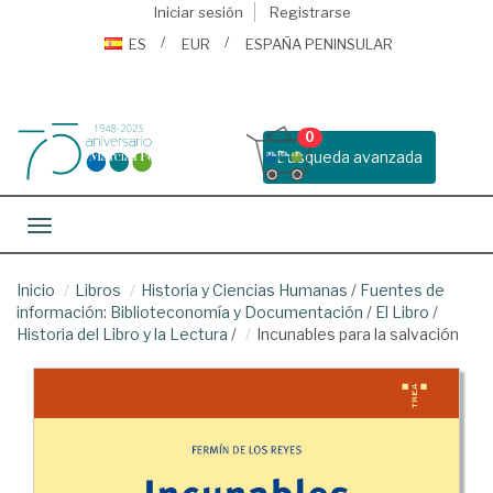
Iniciar sesión
Registrarse
ES
EUR
ESPAÑA PENINSULAR
0
Busqueda avanzada
Toggle navigation
Inicio
Libros
Historia y Ciencias Humanas
/
Fuentes de
información: Biblioteconomía y Documentación
/
El Libro
/
Historia del Libro y la Lectura
/
Incunables para la salvación