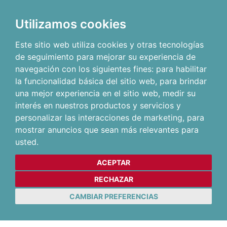
Utilizamos cookies
Este sitio web utiliza cookies y otras tecnologías
de seguimiento para mejorar su experiencia de
navegación con los siguientes fines:
para habilitar
la funcionalidad básica del sitio web
,
para brindar
una mejor experiencia en el sitio web
,
medir su
interés en nuestros productos y servicios y
personalizar las interacciones de marketing
,
para
mostrar anuncios que sean más relevantes para
usted
.
ACEPTAR
RECHAZAR
CAMBIAR PREFERENCIAS