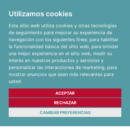
Utilizamos cookies
Este sitio web utiliza cookies y otras tecnologías
de seguimiento para mejorar su experiencia de
navegación con los siguientes fines:
para habilitar
la funcionalidad básica del sitio web
,
para brindar
una mejor experiencia en el sitio web
,
medir su
interés en nuestros productos y servicios y
personalizar las interacciones de marketing
,
para
mostrar anuncios que sean más relevantes para
usted
.
ACEPTAR
RECHAZAR
CAMBIAR PREFERENCIAS