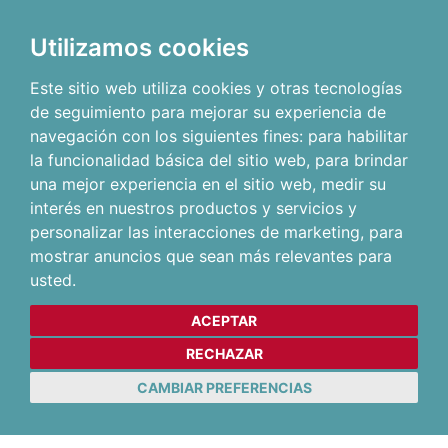
Utilizamos cookies
Este sitio web utiliza cookies y otras tecnologías
de seguimiento para mejorar su experiencia de
navegación con los siguientes fines:
para habilitar
la funcionalidad básica del sitio web
,
para brindar
una mejor experiencia en el sitio web
,
medir su
interés en nuestros productos y servicios y
personalizar las interacciones de marketing
,
para
mostrar anuncios que sean más relevantes para
usted
.
ACEPTAR
RECHAZAR
CAMBIAR PREFERENCIAS