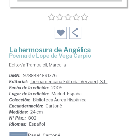
La hermosura de Angélica
poema de Lope de Vega Carpio
Editor/a
Trambaioli, Marcella
ISBN:
9788484891376
Editorial:
Iberoamericana Editorial Vervuert, S.L.
Fecha de la edición:
2005
Lugar de la edición:
Madrid. España
Colección:
Biblioteca Áurea Hispánica
Encuadernación:
Cartoné
Medidas:
24 cm
Nº Pág.:
802
Idiomas:
Español
Papel: Cartoné