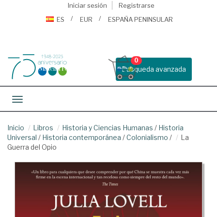
Iniciar sesión
Registrarse
ES
EUR
ESPAÑA PENINSULAR
0
Busqueda avanzada
Toggle navigation
Inicio
Libros
Historia y Ciencias Humanas
/
Historia
Universal
/
Historia contemporánea
/
Colonialismo
/
La
Guerra del Opio