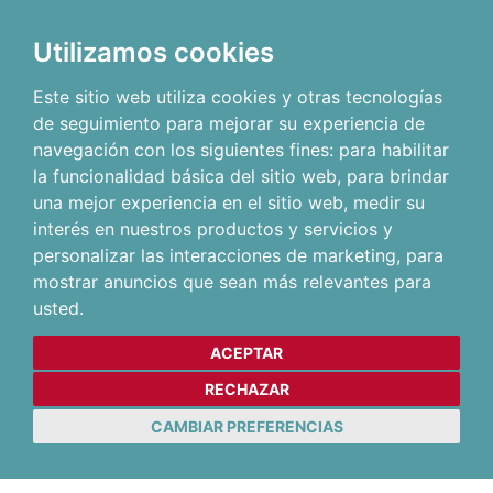
Utilizamos cookies
Este sitio web utiliza cookies y otras tecnologías
de seguimiento para mejorar su experiencia de
navegación con los siguientes fines:
para habilitar
la funcionalidad básica del sitio web
,
para brindar
una mejor experiencia en el sitio web
,
medir su
interés en nuestros productos y servicios y
personalizar las interacciones de marketing
,
para
mostrar anuncios que sean más relevantes para
usted
.
ACEPTAR
RECHAZAR
CAMBIAR PREFERENCIAS