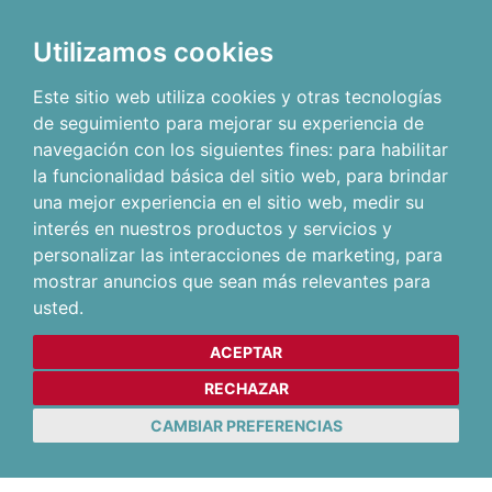
Utilizamos cookies
Este sitio web utiliza cookies y otras tecnologías
de seguimiento para mejorar su experiencia de
navegación con los siguientes fines:
para habilitar
la funcionalidad básica del sitio web
,
para brindar
una mejor experiencia en el sitio web
,
medir su
interés en nuestros productos y servicios y
personalizar las interacciones de marketing
,
para
mostrar anuncios que sean más relevantes para
usted
.
ACEPTAR
RECHAZAR
CAMBIAR PREFERENCIAS