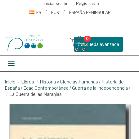
Iniciar sesión
Registrarse
ES
EUR
ESPAÑA PENINSULAR
0
Busqueda avanzada
Toggle navigation
Inicio
Libros
Historia y Ciencias Humanas
/
Historia de
España
/
Edad Contemporánea
/
Guerra de la Independencia
/
La Guerra de las Naranjas