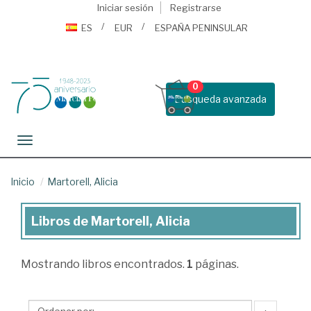
Iniciar sesión
Registrarse
ES
EUR
ESPAÑA PENINSULAR
0
Busqueda avanzada
Toggle navigation
Inicio
Martorell, Alicia
Libros de Martorell, Alicia
Libros
de
Mostrando
libros encontrados.
1
páginas.
Martorell,
Alicia