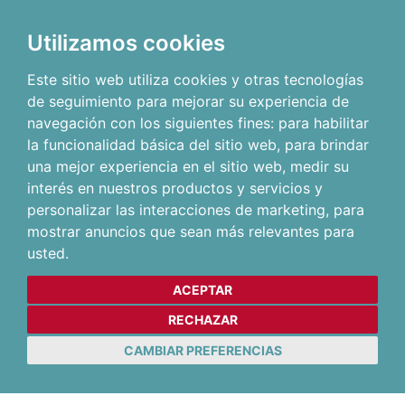
Utilizamos cookies
Este sitio web utiliza cookies y otras tecnologías
de seguimiento para mejorar su experiencia de
navegación con los siguientes fines:
para habilitar
la funcionalidad básica del sitio web
,
para brindar
una mejor experiencia en el sitio web
,
medir su
interés en nuestros productos y servicios y
personalizar las interacciones de marketing
,
para
mostrar anuncios que sean más relevantes para
usted
.
ACEPTAR
RECHAZAR
CAMBIAR PREFERENCIAS