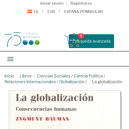
Iniciar sesión
Registrarse
ES
EUR
ESPAÑA PENINSULAR
0
Busqueda avanzada
Toggle navigation
Inicio
Libros
Ciencias Sociales
/
Ciencia Política
/
Relaciones internacionales
/
Globalización
/
La globalización