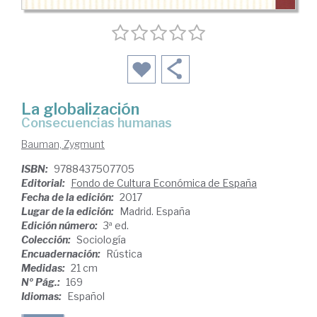
La globalización
consecuencias humanas
Bauman, Zygmunt
ISBN:
9788437507705
Editorial:
Fondo de Cultura Económica de España
Fecha de la edición:
2017
Lugar de la edición:
Madrid. España
Edición número:
3ª ed.
Colección:
Sociología
Encuadernación:
Rústica
Medidas:
21 cm
Nº Pág.:
169
Idiomas:
Español