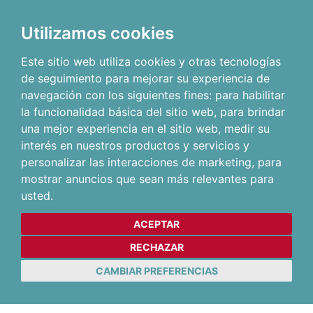
Utilizamos cookies
Este sitio web utiliza cookies y otras tecnologías
de seguimiento para mejorar su experiencia de
navegación con los siguientes fines:
para habilitar
la funcionalidad básica del sitio web
,
para brindar
una mejor experiencia en el sitio web
,
medir su
interés en nuestros productos y servicios y
personalizar las interacciones de marketing
,
para
mostrar anuncios que sean más relevantes para
usted
.
ACEPTAR
RECHAZAR
CAMBIAR PREFERENCIAS