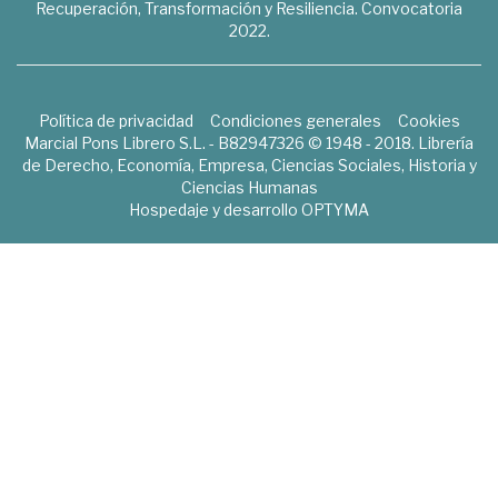
Recuperación, Transformación y Resiliencia. Convocatoria
2022.
Política de privacidad
Condiciones generales
Cookies
Marcial Pons Librero S.L. - B82947326 © 1948 - 2018. Librería
de Derecho, Economía, Empresa, Ciencias Sociales, Historia y
Ciencias Humanas
Hospedaje y desarrollo
OPTYMA