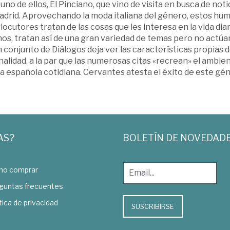
 uno de ellos, El Pinciano, que vino de visita en busca de not
adrid. Aprovechando la moda italiana del género, estos hum
locutores tratan de las cosas que les interesa en la vida diar
os, tratan así de una gran variedad de temas pero no actúan.
 conjunto de Diálogos deja ver las características propias 
inalidad, a la par que las numerosas citas «recrean» el amb
da española cotidiana. Cervantes atesta el éxito de este gén
AS?
BOLETÍN DE NOVEDAD
o comprar
guntas frecuentes
tica de privacidad
SUSCRIBIRSE