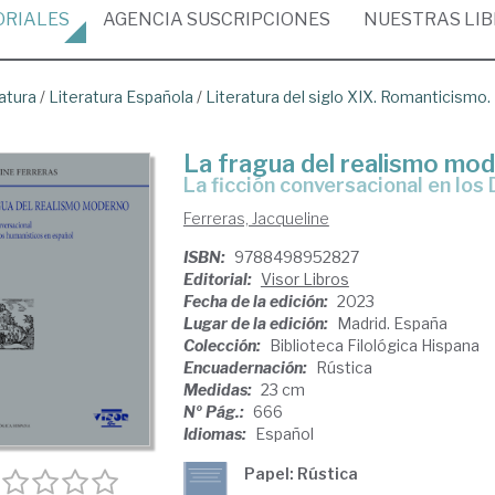
ORIALES
AGENCIA
SUSCRIPCIONES
NUESTRAS
LI
atura
/
Literatura Española
/
Literatura del siglo XIX. Romanticismo
La fragua del realismo mo
la ficción conversacional en lo
Ferreras, Jacqueline
ISBN:
9788498952827
Editorial:
Visor Libros
Fecha de la edición:
2023
Lugar de la edición:
Madrid. España
Colección:
Biblioteca Filológica Hispana
Encuadernación:
Rústica
Medidas:
23 cm
Nº Pág.:
666
Idiomas:
Español
Papel: Rústica