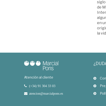
siglo
de M
Inter
algun
en un
orig
la vi
¿DUD
Atención al cliente
Com
Pre
(+34) 91 304 33 03
Polí
atencion@marcialpons.es