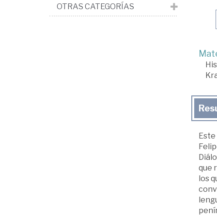
OTRAS CATEGORÍAS
Mate
His
Kra
Res
Este 
Felip
Diálo
que 
los q
conve
lengu
penín