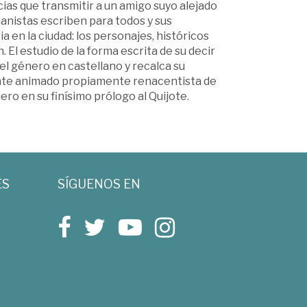
icias que transmitir a un amigo suyo alejado
anistas escriben para todos y sus
ia en la ciudad: los personajes, históricos
 El estudio de la forma escrita de su decir
del género en castellano y recalca su
iente animado propiamente renacentista de
ero en su finísimo prólogo al Quijote.
ES
SÍGUENOS EN