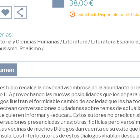
38,00 €
Sin Stock. Disponible en 7/10 día
rias:
toria y Ciencias Humanas
/
Literatura
/
Literatura Española
usismo. Realismo
/
umen
estudio recalca la novedad asombrosa de la abundante prosa
e II. Aprovechando las nuevas posibilidades que les depara
gos ilustran el formidable cambio de sociedad que les ha toc
recrean conversaciones ciudadanas sobre temas de actualid
ue quieren informar y «educar». Estos autores no predican si
rsaciones presenciadas unas; otras, ficticias pero verosími
as vecinas de muchos Diálogos dan cuenta de su éxito que il
sula. Los Interlocutores de estos Diálogos «hablan desde a