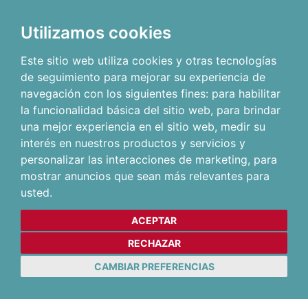
Utilizamos cookies
Este sitio web utiliza cookies y otras tecnologías
de seguimiento para mejorar su experiencia de
navegación con los siguientes fines:
para habilitar
la funcionalidad básica del sitio web
,
para brindar
una mejor experiencia en el sitio web
,
medir su
interés en nuestros productos y servicios y
personalizar las interacciones de marketing
,
para
mostrar anuncios que sean más relevantes para
usted
.
ACEPTAR
RECHAZAR
CAMBIAR PREFERENCIAS