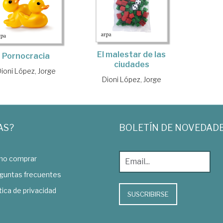
El malestar de las
Pornocracia
ciudades
ioni López, Jorge
Dioni López, Jorge
AS?
BOLETÍN DE NOVEDAD
o comprar
guntas frecuentes
tica de privacidad
SUSCRIBIRSE