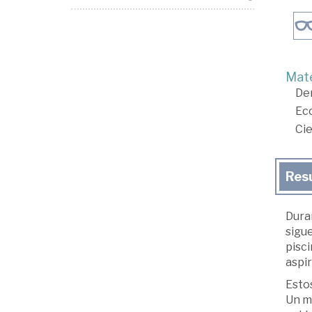
Mate
De
Ec
Cie
Res
Duran
sigu
pisci
aspir
Esto
Un m