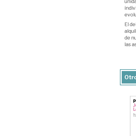
unida
indiv
evolu
El de
alqui
de n
las a
Otro