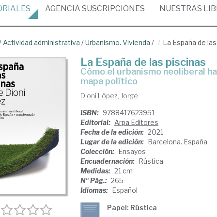
ORIALES
AGENCIA
SUSCRIPCIONES
NUESTRAS
LI
/
Actividad administrativa
/
Urbanismo. Vivienda
/
La España de las
La España de las piscinas
cómo el urbanismo neoliberal ha conquistado España y transformado su
mapa político
Dioni López, Jorge
ISBN:
9788417623951
Editorial:
Arpa Editores
Fecha de la edición:
2021
Lugar de la edición:
Barcelona. España
Colección:
Ensayos
Encuadernación:
Rústica
Medidas:
21 cm
Nº Pág.:
265
Idiomas:
Español
Papel: Rústica