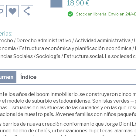
18,90 €
Stock en librería. Envío en 24/4
rias:
recho
/
Derecho administrativo
/
Actividad administrativa
/
onomía
/
Estructura económica y planificación económica
/
ncias Sociales
/
Sociología
/
Estructura social. La sociedad 
umen
Índice
te los años del boom inmobiliario, se construyeron cinco m
e el modelo de suburbio estadounidense. Son islas verdes —
nas— situadas en las afueras de las ciudades y en las que re
acional de nuestro país. Jóvenes familias con niños pequeños
s barrios de nueva creación conforman lo que Jorge Dioni Ló
undo hecho de chalés, urbanizaciones, hipotecas, alarmas, 