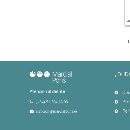
D
¿DUD
Atención al cliente
Com
Pre
(+34) 91 304 33 03
Polí
atencion@marcialpons.es