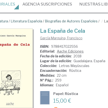
ORIALES
AGENCIA
SUSCRIPCIONES
NUESTRAS
LI
atura
/
Literatura Española
/
Biografías de Autores Españoles
/
La
La España de Cela
García Marquina, Francisco
ISBN:
9788417022556
Editorial:
Aache Ediciones
Fecha de la edición:
2018
Lugar de la edición:
Guadalajara. España
Colección:
Letras Mayúsculas
Encuadernación:
Rústica
Medidas:
22 cm
Nº Pág.:
259
Idiomas:
Español
Papel: Rústica
15,00 €