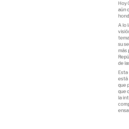
Hoy C
aún q
hondu
A lo 
visió
temas
su se
más p
Repúb
de la
Esta 
está 
que p
que q
la in
compl
ensay