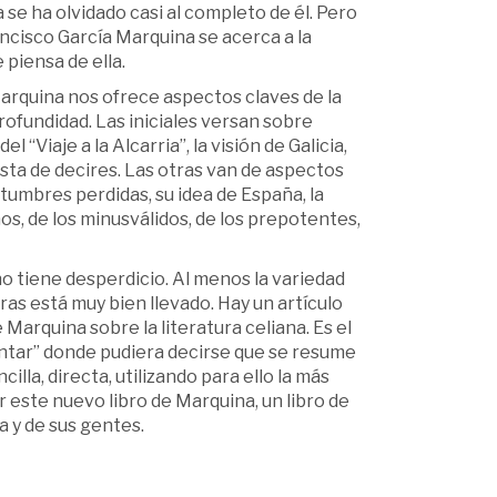
a se ha olvidado casi al completo de él. Pero
ancisco García Marquina se acerca a la
e piensa de ella.
 Marquina nos ofrece aspectos claves de la
profundidad. Las iniciales versan sobre
 “Viaje a la Alcarria”, la visión de Galicia,
nista de decires. Las otras van de aspectos
tumbres perdidas, su idea de España, la
iños, de los minusválidos, de los prepotentes,
no tiene desperdicio. Al menos la variedad
ras está muy bien llevado. Hay un artículo
Marquina sobre la literatura celiana. Es el
contar” donde pudiera decirse que se resume
illa, directa, utilizando para ello la más
er este nuevo libro de Marquina, un libro de
a y de sus gentes.