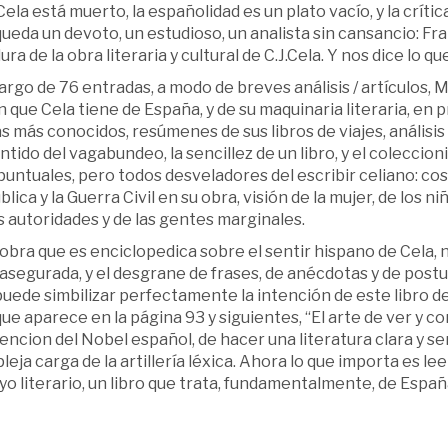
ela está muerto, la españolidad es un plato vacío, y la crític
ueda un devoto, un estudioso, un analista sin cansancio: Fr
ra de la obra literaria y cultural de C.J.Cela. Y nos dice lo qu
largo de 76 entradas, a modo de breves análisis / artículos,
n que Cela tiene de España, y de su maquinaria literaria, en 
 más conocidos, resúmenes de sus libros de viajes, análisis del
ntido del vagabundeo, la sencillez de un libro, y el coleccio
untuales, pero todos desveladores del escribir celiano: cos
lica y la Guerra Civil en su obra, visión de la mujer, de los n
s autoridades y de las gentes marginales.
obra que es enciclopedica sobre el sentir hispano de Cela, 
asegurada, y el desgrane de frases, de anécdotas y de postu
uede simbilizar perfectamente la intención de este libro de 
ue aparece en la página 93 y siguientes, “El arte de ver y 
tencion del Nobel español, de hacer una literatura clara y senc
eja carga de la artillería léxica. Ahora lo que importa es le
o literario, un libro que trata, fundamentalmente, de Españ