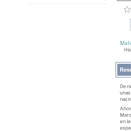
Mate
His
Res
De nu
unas 
nacim
Ahora
Marqu
en la
españ