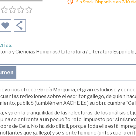
Sin Stock. Disponible en 7/10 día
rias:
toria y Ciencias Humanas
/
Literatura
/
Literatura Española
umen
evo nos ofrece García Marquina, el gran estudioso y conoced
cuantas reflexiones sobre el escritor gallego, de quien hace
iento, publicó (también en AACHE Ed.) su obra cumbre “Cela
, y ya en la tranquilidad de las relecturas, de los análisis o
ina se enfrenta a un pequeño reto, impuesto por sí mismo: 
 obra de Cela. No ha sido difícil, porque toda ella está impr
ol (antes que gallego) y se siente humano (antes que la crític