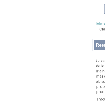
Mate
Cie
Res
La es
de la
ir a 
más d
abraz
prepa
prueb
Trad