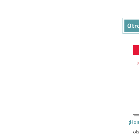
Otro
¡Ho
Tols