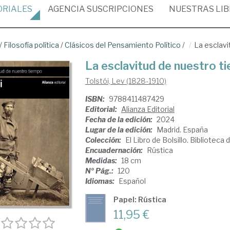
ORIALES
AGENCIA
SUSCRIPCIONES
NUESTRAS
LI
/
Filosofía política
/
Clásicos del Pensamiento Político
/
La esclavi
La esclavitud de nuestro t
Tolstói, Lev (1828-1910)
ISBN:
9788411487429
Editorial:
Alianza Editorial
Fecha de la edición:
2024
Lugar de la edición:
Madrid. España
Colección:
El Libro de Bolsillo. Biblioteca
Encuadernación:
Rústica
Medidas:
18 cm
Nº Pág.:
120
Idiomas:
Español
Papel: Rústica
11,95 €