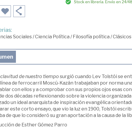
Stock en librería. Envío en 24/4
rias:
ncias Sociales
/
Ciencia Política
/
Filosofía política
/
Clásicos
umen
clavitud de nuestro tiempo
surgió cuando Lev Tolstói se en
 línea de ferrocarril Moscú-Kazán trabajaban por norma unas 
hablar con ellos y a comprobar con sus propios ojos esas co
e dos décadas reflexionando sobre la violencia organizada d
ado un ideal anarquista de inspiración evangélica orientado
rar este corto ensayo, que vio la luz en 1900, Tolstói escr
a de que lo consideró su gran aportación a la causa de la libe
ucción de Esther Gómez Parro