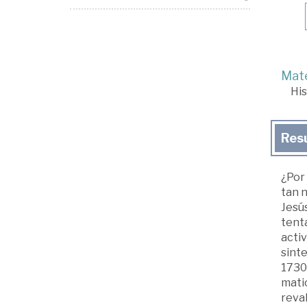
Mate
His
Res
¿Por 
tan n
Jesús
tenta
activ
sint
1730
matic
reval