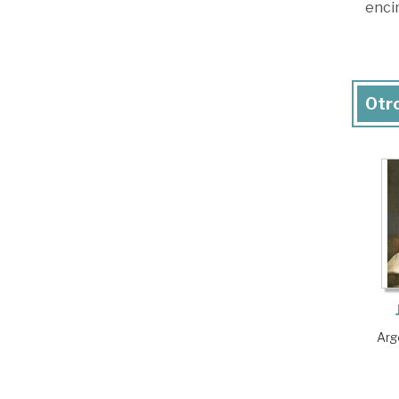
encim
Otro
Arg