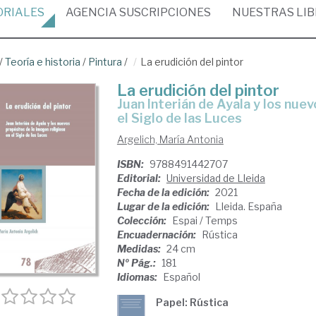
ORIALES
AGENCIA
SUSCRIPCIONES
NUESTRAS
LI
/
Teoría e historia
/
Pintura
/
La erudición del pintor
La erudición del pintor
Juan Interián de Ayala y los nuevos propósitos de la imagen religiosa en
el Siglo de las Luces
Argelich, María Antonia
ISBN:
9788491442707
Editorial:
Universidad de Lleida
Fecha de la edición:
2021
Lugar de la edición:
Lleida. España
Colección:
Espai / Temps
Encuadernación:
Rústica
Medidas:
24 cm
Nº Pág.:
181
Idiomas:
Español
Papel: Rústica