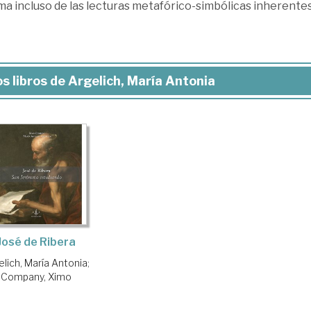
a incluso de las lecturas metafórico-simbólicas inherentes 
s libros de Argelich, María Antonia
José de Ribera
elich, María Antonia
;
Company, Ximo