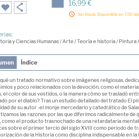
16,99 €
Sin Stock. Disponible en 7/10 día
rias:
toria y Ciencias Humanas
/
Arte
/
Teoría e historia
/
Pintura
/
umen
Índice
qué un tratado normativo sobre imágenes religiosas, dedica
imios y poco relacionados con la devoción, como el material
, el color de sus vestidos, o la manera cómo se trasladó ent
do por el diablo? Tras un estudio detallado del tratado El pin
idad de su autor -el monje mercedario y catedrático de Sala
etizamos las razones por las que diferimos radicalmente de 
, como el producto trasnochado de una retardataria mentali
es sobre el primer tercio del siglo XVIII como periodo de tran
orización de la Historia como disciplina indispensable en la 