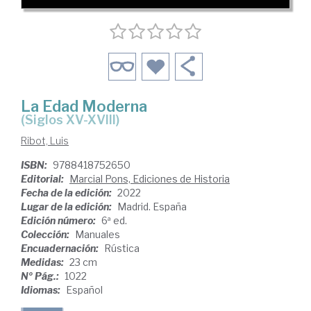
La Edad Moderna
(siglos XV-XVIII)
Ribot, Luis
ISBN:
9788418752650
Editorial:
Marcial Pons, Ediciones de Historia
Fecha de la edición:
2022
Lugar de la edición:
Madrid. España
Edición número:
6ª ed.
Colección:
Manuales
Encuadernación:
Rústica
Medidas:
23 cm
Nº Pág.:
1022
Idiomas:
Español