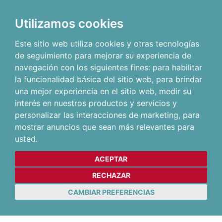
Utilizamos cookies
Este sitio web utiliza cookies y otras tecnologías
de seguimiento para mejorar su experiencia de
navegación con los siguientes fines:
para habilitar
la funcionalidad básica del sitio web
,
para brindar
una mejor experiencia en el sitio web
,
medir su
interés en nuestros productos y servicios y
personalizar las interacciones de marketing
,
para
mostrar anuncios que sean más relevantes para
usted
.
ACEPTAR
RECHAZAR
CAMBIAR PREFERENCIAS