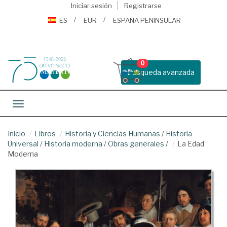
Iniciar sesión
Registrarse
ES
EUR
ESPAÑA PENINSULAR
0
Busqueda avanzada
Toggle navigation
Inicio
Libros
Historia y Ciencias Humanas
/
Historia
Universal
/
Historia moderna
/
Obras generales
/
La Edad
Moderna